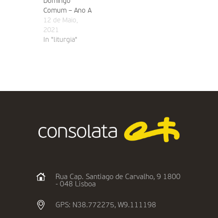
Domingo
Comum – Ano A
12 de Maio,
2021
In "liturgia"
Rua Cap. Santiago de Carvalho, 9 1800
- 048 Lisboa
GPS: N38.772275, W9.111198