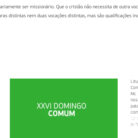
ssariamente ser missionário. Que o cristão não necessita de outra v
ras distintas nem duas vocações distintas, mas são qualificações inci
Lit
Com
Mc 
nos
pal
com
dou
12 
In "