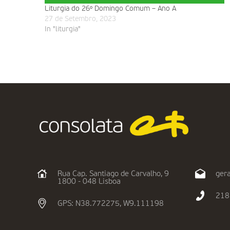
Liturgia do 26º Domingo Comum – Ano A
27 de Setembro, 2023
In "liturgia"
Rua Cap. Santiago de Carvalho, 9
gera
1800 - 048 Lisboa
218
GPS: N38.772275, W9.111198