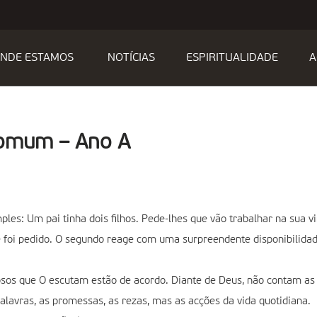
NDE ESTAMOS
NOTÍCIAS
ESPIRITUALIDADE
A
Comum – Ano A
les: Um pai tinha dois filhos. Pede-lhes que vão trabalhar na sua v
e foi pedido. O segundo reage com uma surpreendente disponibilidade:
osos que O escutam estão de acordo. Diante de Deus, não contam as p
lavras, as promessas, as rezas, mas as acções da vida quotidiana.