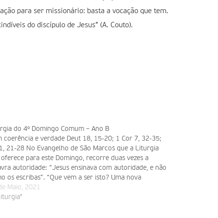
ocação para ser missionário: basta a vocação que tem.
ndíveis do discípulo de Jesus” (A. Couto).
urgia do 4º Domingo Comum – Ano B
 coerência e verdade Deut 18, 15-20; 1 Cor 7, 32-35;
1, 21-28 No Evangelho de São Marcos que a Liturgia
 oferece para este Domingo, recorre duas vezes a
avra autoridade: “Jesus ensinava com autoridade, e não
o os escribas”. “Que vem a ser isto? Uma nova
trina,…
de Maio, 2021
liturgia"