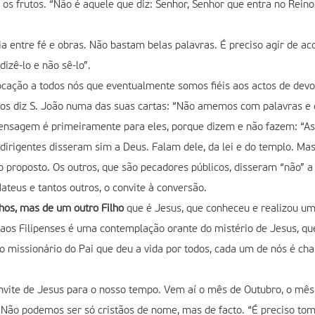
os frutos. “Não é aquele que diz: Senhor, Senhor que entra no Rein
a entre fé e obras. Não bastam belas palavras. É preciso agir de aco
izê-lo e não sê-lo”.
ocação a todos nós que eventualmente somos fiéis aos actos de dev
os diz S. João numa das suas cartas: “Não amemos com palavras e 
ensagem é primeiramente para eles, porque dizem e não fazem: “Ass
irigentes disseram sim a Deus. Falam dele, da lei e do templo. Mas
o proposto. Os outros, que são pecadores públicos, disseram “não” a 
teus e tantos outros, o convite à conversão.
lhos, mas de um outro Filho
que é Jesus, que conheceu e realizou um
 aos Filipenses é uma contemplação orante do mistério de Jesus, que
 o missionário do Pai que deu a vida por todos, cada um de nós é 
nvite de Jesus para o nosso tempo. Vem aí o mês de Outubro, o mê
o podemos ser só cristãos de nome, mas de facto. “É preciso tomar