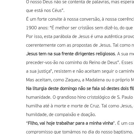
O nosso Deus não se contenta de palavras, mas espera 
que está nos Céus”.
É um forte convite à nossa conversão, à nossa coerênci
1900 anos: “É melhor ser cristãos sem dizê-lo, do que d
Por isso, esta parábola de Jesus é uma autêntica prov
coerentemente com as propostas de Jesus. Tal como n
Jesus tem na sua frente dirigentes religiosos
. A sua m
preceder-vos-ão no cominho do Reino de Deus”. Esses d
a sua justiça”, resistem e não aceitam seguir o caminh
Mas aceitam, como Zaqueu, a Madalena ou o próprio Ma
Na liturgia deste domingo não se fala só destes dois fi
humanidade. O grandioso hino cristológico de S. Paulo
humilha até à morte e morte de Cruz. Tal como Jesus,
humildade, de compaixão e doação.
“
Filho, vai hoje trabalhar para a minha vinha
”. É um co
compromisso que tomámos no dia do nosso baptismo. Nã