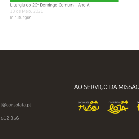
Liturgia do 26º Domingo Comum – Ano A
13 de Maio, 2021
In "liturgia"
AO SERVIÇO DA MISSÃ
l@consolata.pt
 512 356