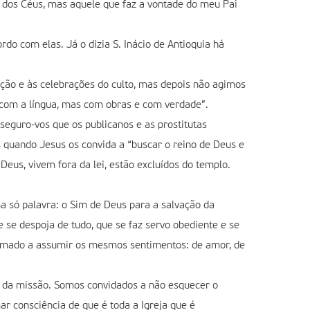
o dos Céus, mas aquele que faz a vontade do meu Pai
rdo com elas. Já o dizia S. Inácio de Antioquia há
oção e às celebrações do culto, mas depois não agimos
com a língua, mas com obras e com verdade”.
eguro-vos que os publicanos e as prostitutas
 quando Jesus os convida a “buscar o reino de Deus e
Deus, vivem fora da lei, estão excluídos do templo.
a só palavra: o Sim de Deus para a salvação da
 se despoja de tudo, que se faz servo obediente e se
chamado a assumir os mesmos sentimentos: de amor, de
s da missão. Somos convidados a não esquecer o
 consciência de que é toda a Igreja que é