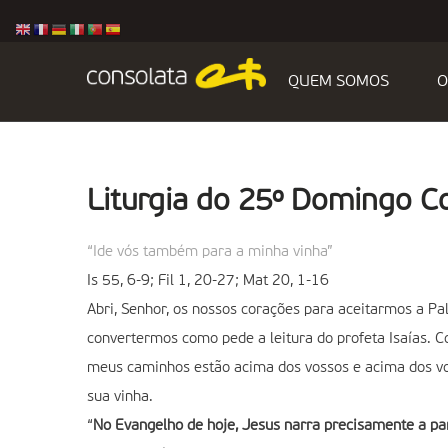
QUEM SOMOS
O
Liturgia do 25º Domingo 
“Ide vós também para a minha vinha”
Is 55, 6-9; Fil 1, 20-27; Mat 20, 1-16
Abri, Senhor, os nossos corações para aceitarmos a P
convertermos como pede a leitura do profeta Isaías. C
meus caminhos estão acima dos vossos e acima dos vo
sua vinha.
“
No Evangelho de hoje, Jesus narra precisamente a pa