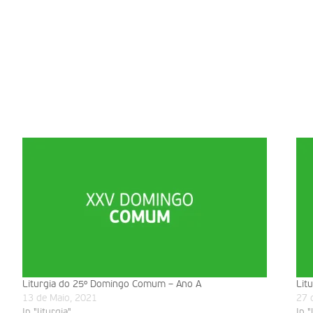
Liturgia do 25º Domingo Comum – Ano A
Lit
13 de Maio, 2021
27 
In "liturgia"
In "