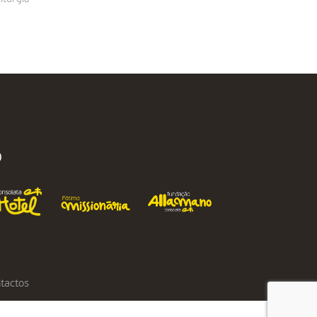
O
tactos