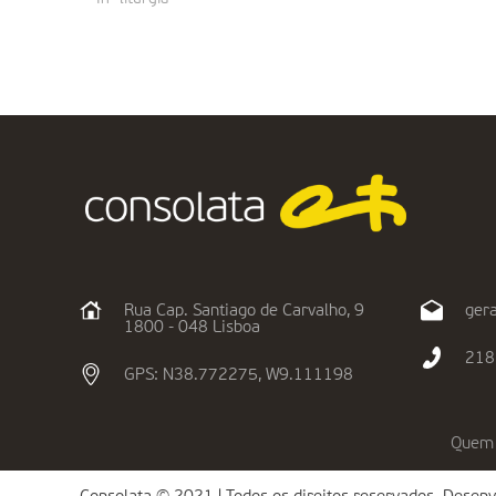
Rua Cap. Santiago de Carvalho, 9
gera
1800 - 048 Lisboa
218
GPS: N38.772275, W9.111198
Quem