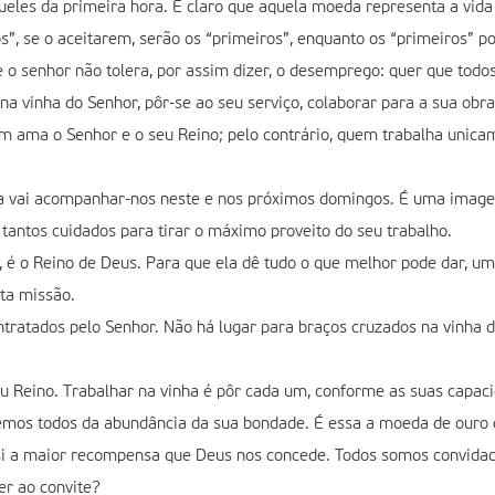
les da primeira hora. É claro que aquela moeda representa a vida e
”, se o aceitarem, serão os “primeiros”, enquanto os “primeiros” p
o senhor não tolera, por assim dizer, o desemprego: quer que todos
a vinha do Senhor, pôr-se ao seu serviço, colaborar para a sua obr
ama o Senhor e o seu Reino; pelo contrário, quem trabalha unicame
a vai acompanhar-nos neste e nos próximos domingos. É uma imagem
 tantos cuidados para tirar o máximo proveito do seu trabalho.
, é o Reino de Deus. Para que ela dê tudo o que melhor pode dar, u
sta missão.
tratados pelo Senhor. Não há lugar para braços cruzados na vinha 
u Reino. Trabalhar na vinha é pôr cada um, conforme as suas capac
mos todos da abundância da sua bondade. É essa a moeda de ouro 
si a maior recompensa que Deus nos concede. Todos somos convidado
er ao convite?