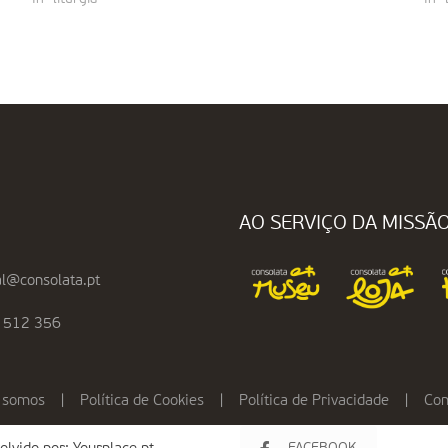
AO SERVIÇO DA MISSÃ
l@consolata.pt
 512 356
 somos
|
Política de Cookies
|
Política de Privacidade
|
Con