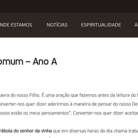
NDE ESTAMOS
NOTÍCIAS
ESPIRITUALIDADE
A
Comum – Ano A
alavra do vosso Filho. É uma oração que fazemos antes da leitura d
onverter-nos quer dizer aderirmos à maneira de pensar do nosso Deu
ssos estão os meus pensamentos”. Converter-nos quer dizer aceita
rábola do senhor da vinha
que em diversas horas do dia chama trabal