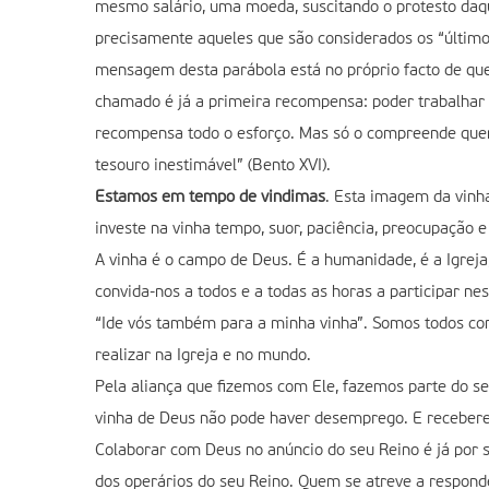
mesmo salário, uma moeda, suscitando o protesto daque
precisamente aqueles que são considerados os “últimos
mensagem desta parábola está no próprio facto de que 
chamado é já a primeira recompensa: poder trabalhar n
recompensa todo o esforço. Mas só o compreende quem 
tesouro inestimável” (Bento XVI).
Estamos em tempo de vindimas
. Esta imagem da vinh
investe na vinha tempo, suor, paciência, preocupação e
A vinha é o campo de Deus. É a humanidade, é a Igreja
convida-nos a todos e a todas as horas a participar ne
“Ide vós também para a minha vinha”. Somos todos con
realizar na Igreja e no mundo.
Pela aliança que fizemos com Ele, fazemos parte do se
vinha de Deus não pode haver desemprego. E recebere
Colaborar com Deus no anúncio do seu Reino é já por 
dos operários do seu Reino. Quem se atreve a respond