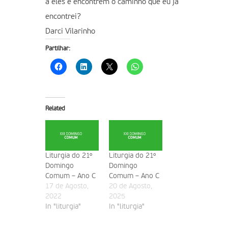
a eles e encontrem o caminho que eu já
encontrei?
Darci Vilarinho
Partilhar:
Related
Liturgia do 21º
Liturgia do 21º
Domingo
Domingo
Comum – Ano C
Comum – Ano C
17 de Agosto,
20 de Agosto,
2022
2025
In "liturgia"
In "liturgia"