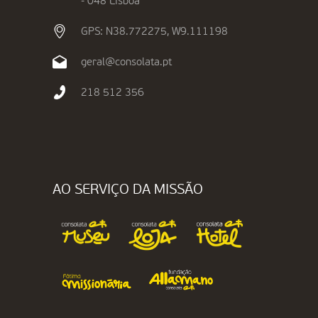
- 048 Lisboa
GPS: N38.772275, W9.111198
geral@consolata.pt
218 512 356
AO SERVIÇO DA MISSÃO