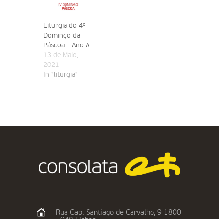
Liturgia do 4º
Domingo da
Páscoa – Ano A
13 de Maio,
2021
In "liturgia"
Rua Cap. Santiago de Carvalho, 9 1800