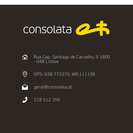
Rua Cap. Santiago de Carvalho, 9 1800
- 048 Lisboa
GPS: N38.772275, W9.111198
geral@consolata.pt
218 512 356