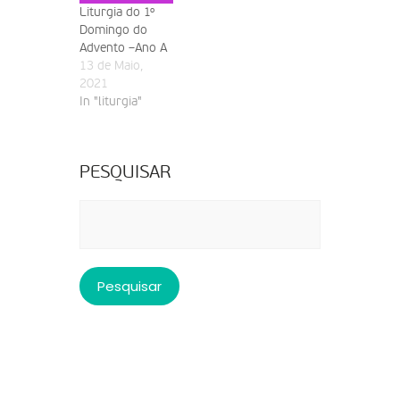
Liturgia do 1º
Domingo do
Advento –Ano A
13 de Maio,
2021
In "liturgia"
PESQUISAR
Pesquisar
por: