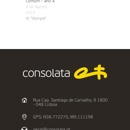
Comum – Ano A
9 de Agosto,
2023
In "liturgia"
Rua Cap. Santiago de Carvalho, 9 1800
- 048 Lisboa
GPS: N38.772275, W9.111198
geral@consolata.pt