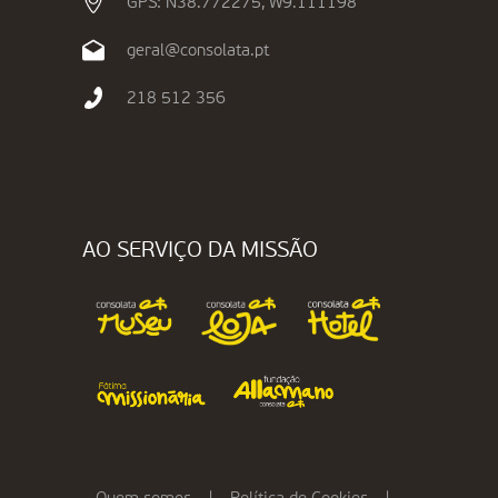
GPS: N38.772275, W9.111198
geral@consolata.pt
218 512 356
AO SERVIÇO DA MISSÃO