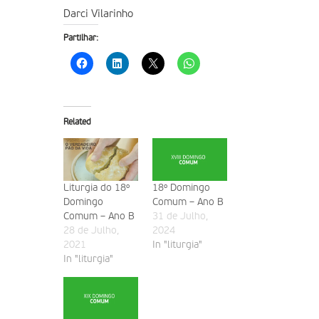
Darci Vilarinho
Partilhar:
Related
Liturgia do 18º
18º Domingo
Domingo
Comum – Ano B
Comum – Ano B
31 de Julho,
28 de Julho,
2024
2021
In "liturgia"
In "liturgia"