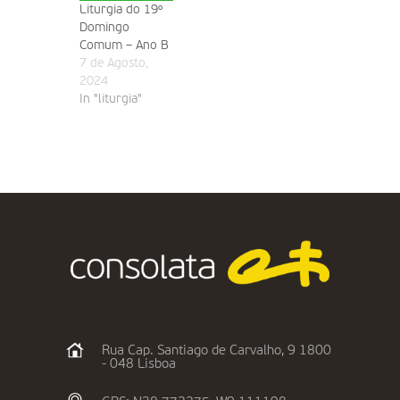
Liturgia do 19º
Domingo
Comum – Ano B
7 de Agosto,
2024
In "liturgia"
Rua Cap. Santiago de Carvalho, 9 1800
- 048 Lisboa