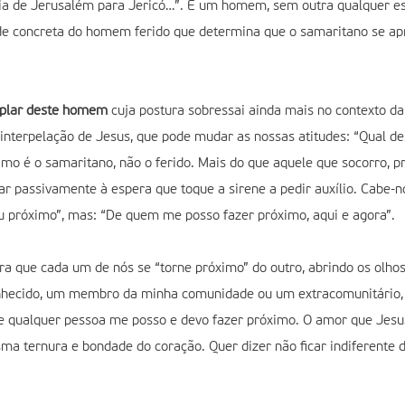
de Jerusalém para Jericó…”. É um homem, sem outra qualquer especi
e concreta do homem ferido que determina que o samaritano se apr
mplar deste homem
cuja postura sobressai ainda mais no contexto da
 a interpelação de Jesus, que pode mudar as nossas atitudes: “Qual 
ximo é o samaritano, não o ferido. Mais do que aquele que socorro,
icar passivamente à espera que toque a sirene a pedir auxílio. Cabe-
u próximo”, mas: “De quem me posso fazer próximo, aqui e agora”.
a que cada um de nós se “torne próximo” do outro, abrindo os olh
onhecido, um membro da minha comunidade ou um extracomunitário,
 De qualquer pessoa me posso e devo fazer próximo. O amor que Jes
a ternura e bondade do coração. Quer dizer não ficar indiferente di