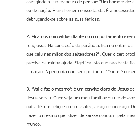
corrigindo a sua maneira de pensar: “Um homem descia 
ou de nação. É um homem e isso basta. É a necessidad
debruçando-se sobre as suas feridas.
2. Ficamos comovidos diante do comportamento exe
religiosos. Na conclusão da parábola, fica no entanto
que caiu nas mãos dos salteadores?”. Quer dizer: pró
precisa da minha ajuda. Significa isto que não basta f
situação. A pergunta não será portanto: “Quem é o me
3. “Vai e faz o mesmo”: é um convite claro de Jesus
par
Jesus serviu. Quer seja um meu familiar ou um desc
outra fé, um religioso ou um ateu, amigo ou inimigo.
Fazer o mesmo quer dizer deixar-se conduzir pela mesm
mundo.