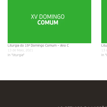
Liturgia do 15º Domingo Comum – Ano C
Lit
13 de Maio, 2021
13 
In "liturgia"
In "