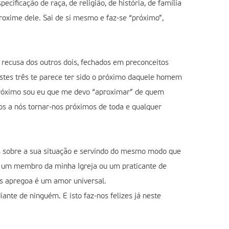
ficação de raça, de religião, de história, de família
oxime dele. Sai de si mesmo e faz-se “próximo”,
 recusa dos outros dois, fechados em preconceitos
destes três te parece ter sido o próximo daquele homem
 próximo sou eu que me devo “aproximar” de quem
nos a nós tornar-nos próximos de toda e qualquer
os sobre a sua situação e servindo do mesmo modo que
 um membro da minha Igreja ou um praticante de
us apregoa é um amor universal.
ante de ninguém. E isto faz-nos felizes já neste