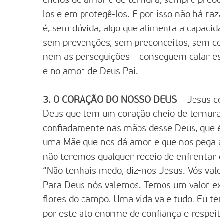
cheios de amor e de ternura, sempre preoc
los e em protegê-los. E por isso não há raz
é, sem dúvida, algo que alimenta a capac
sem prevenções, sem preconceitos, sem co
nem as perseguições – conseguem calar esse
e no amor de Deus Pai.
3. O CORAÇÃO DO NOSSO DEUS
– Jesus co
Deus que tem um coração cheio de ternura,
confiadamente nas mãos desse Deus, que é
uma Mãe que nos dá amor e que nos pega a
não teremos qualquer receio de enfrentar 
“Não tenhais medo, diz-nos Jesus. Vós val
Para Deus nós valemos. Temos um valor ext
flores do campo. Uma vida vale tudo. Eu te
por este ato enorme de confiança e respeit