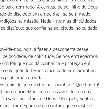
upados em cuidar dos seus filhos, em entendê-
ão para ter medo. A certeza de ser filho de Deus
idade do discípulo em empenhar-se sem medo,
ndições na missão. Nada – nem as dificuldades,
 discípulo que confia na solicitude, no cuidado
nvida-nos, pois, a fazer a descoberta desse
 de bondade, de solicitude. Se nos entregarmos
 um Pai que nos dá confiança e proteção e é
o colo quando temos dificuldade em caminhar,
os problemas da vida.
eis mais do que muitos passarinhos!” Que bonito!
raordinário: Mais do que as aves do céu ou as
nho valor aos olhos de Deus. Obrigado, Senhor,
o por mim e por toda a criatura que criaste e