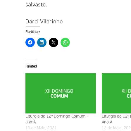
salvaste.
Darci Vilarinho
Partilhar:
Related
Liturgia do 12º Domingo Comum –
Liturgia do 12
ano A
Ano A
13 de Maio, 2021
12 de Maio, 202