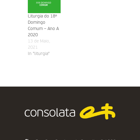
Liturgia do 18º
Domingo
Comum – Ano A
2020
13 de Maio,
2021
In "liturgia"