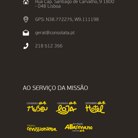
Rua Cap. Santiago de Carvalho, 9 1800
- 048 Lisboa
GPS: N38.772275, W9.111198
geral@consolata.pt
218 512 356
AO SERVIÇO DA MISSÃO