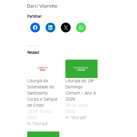
Darci Vilarinho
Partilhar:
Related
Liturgia da
Liturgia do 18º
Solenidade do
Domingo
Santíssimo
Comum – Ano A
Corpo e Sangue
2026
de Cristo
30 de Julho,
15 de Junho,
2026
2022
In "liturgia"
In "liturgia"