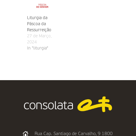
Liturgia da
Páscoa da
Ressurreição
27 de Março,
2024
In "liturgia"
Rua Cap. Santiago de Carvalho, 9 1800