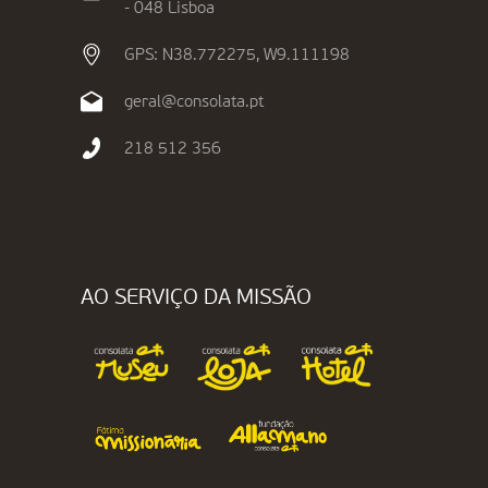
- 048 Lisboa
GPS: N38.772275, W9.111198
geral@consolata.pt
218 512 356
AO SERVIÇO DA MISSÃO