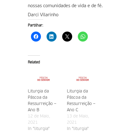
nossas comunidades de vida e de fé.
Darci Vilarinho
Partilhar:
Related
Liturgia da
Liturgia da
Páscoa da
Páscoa da
Ressurreição –
Ressurreição –
Ano B
Ano C
12 de Maio,
13 de Maio,
2021
2021
In "liturgia"
In "liturgia"