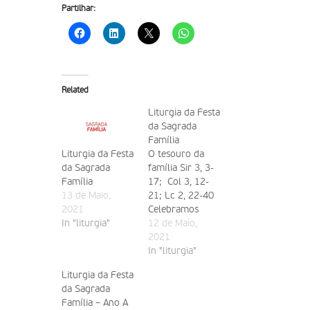
Partilhar:
Related
Liturgia da Festa
da Sagrada
Família
Liturgia da Festa
O tesouro da
da Sagrada
família Sir 3, 3-
Família
17; Col 3, 12-
13 de Maio,
21; Lc 2, 22-40
2021
Celebramos
In "liturgia"
neste último
12 de Maio,
domingo do ano
2021
civil o mistério
In "liturgia"
da presença de
Liturgia da Festa
Deus na Família
da Sagrada
de Nazaré e em
Família – Ano A
todas as