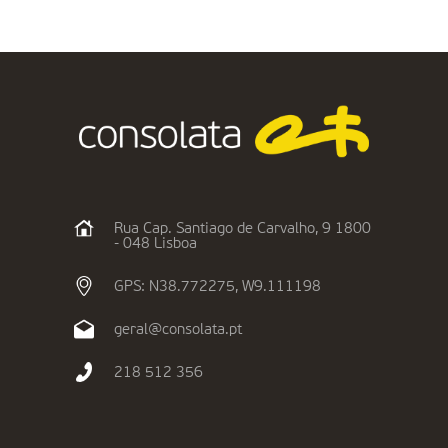
Rua Cap. Santiago de Carvalho, 9 1800
- 048 Lisboa
GPS: N38.772275, W9.111198
geral@consolata.pt
218 512 356