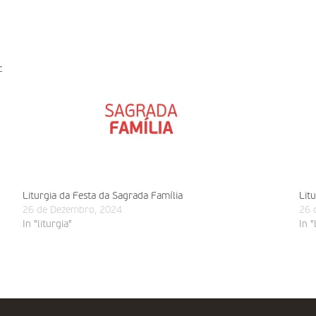
c
Liturgia da Festa da Sagrada Família
Lit
26 de Dezembro, 2024
26 
In "liturgia"
In "