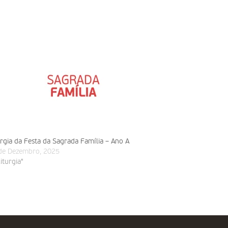
urgia da Festa da Sagrada Família – Ano A
de Dezembro, 2025
liturgia"