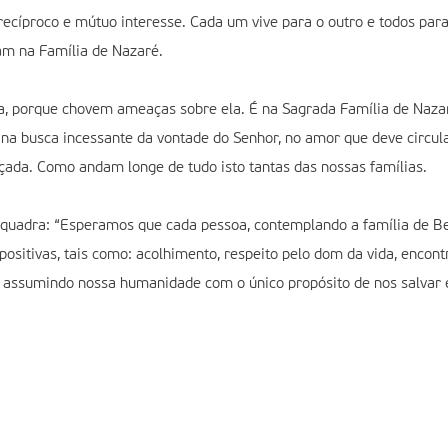
ecíproco e mútuo interesse. Cada um vive para o outro e todos pa
am na Família de Nazaré.
a, porque chovem ameaças sobre ela. É na Sagrada Família de Nazar
 na busca incessante da vontade do Senhor, no amor que deve circul
ada. Como andam longe de tudo isto tantas das nossas famílias.
a quadra: “Esperamos que cada pessoa, contemplando a família de B
ositivas, tais como: acolhimento, respeito pelo dom da vida, encont
assumindo nossa humanidade com o único propósito de nos salvar e 