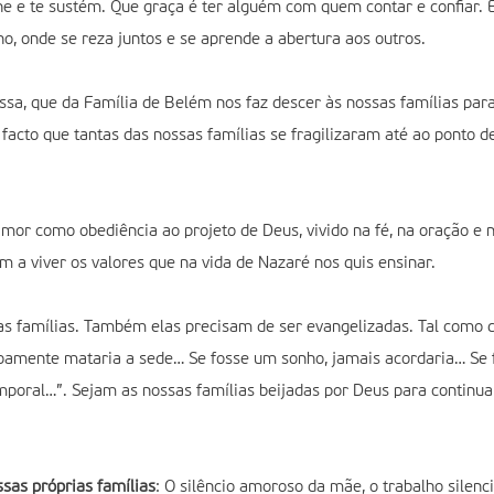
he e te sustém. Que graça é ter alguém com quem contar e confiar.
o, onde se reza juntos e se aprende a abertura aos outros.
ossa, que da Família de Belém nos faz descer às nossas famílias para
 facto que tantas das nossas famílias se fragilizaram até ao ponto
amor como obediência ao projeto de Deus, vivido na fé, na oração e
m a viver os valores que na vida de Nazaré nos quis ensinar.
as famílias. Também elas precisam de ser evangelizadas. Tal como di
oamente mataria a sede… Se fosse um sonho, jamais acordaria… Se f
emporal…”. Sejam as nossas famílias beijadas por Deus para continua
sas próprias famílias
: O silêncio amoroso da mãe, o trabalho silenci