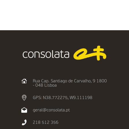
Rua Cap. Santiago de Carvalho, 9 1800
- 048 Lisboa
GPS: N38.772275, W9.111198
geral@consolata.pt
218 512 356