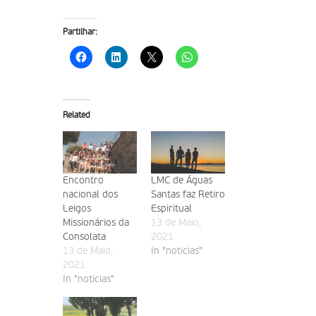
Partilhar:
Related
Encontro
LMC de Águas
nacional dos
Santas faz Retiro
Leigos
Espiritual
Missionários da
13 de Maio,
Consolata
2021
13 de Maio,
In "noticias"
2021
In "noticias"