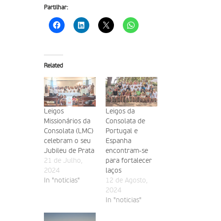
Partilhar:
Related
Leigos
Leigos da
Missionários da
Consolata de
Consolata (LMC)
Portugal e
celebram o seu
Espanha
Jubileu de Prata
encontram-se
21 de Julho,
para fortalecer
2024
laços
In "noticias"
12 de Agosto,
2024
In "noticias"