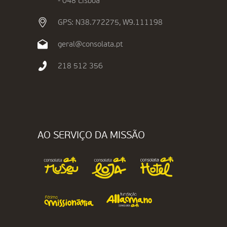
- 048 Lisboa
GPS: N38.772275, W9.111198
geral@consolata.pt
218 512 356
AO SERVIÇO DA MISSÃO