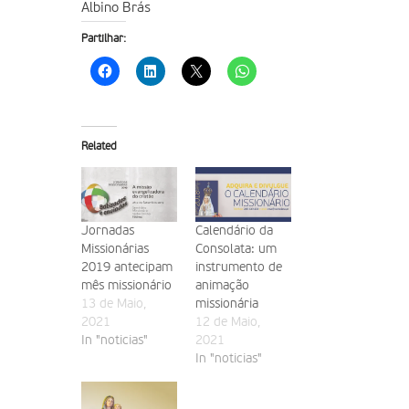
Albino Brás
Partilhar:
Related
Jornadas
Calendário da
Missionárias
Consolata: um
2019 antecipam
instrumento de
mês missionário
animação
13 de Maio,
missionária
2021
12 de Maio,
In "noticias"
2021
In "noticias"