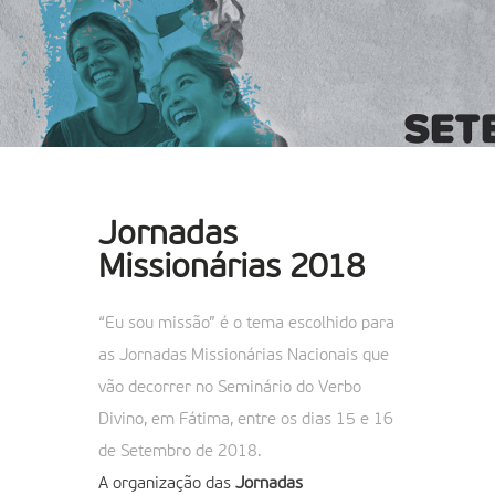
Jornadas
Missionárias 2018
“Eu sou missão” é o tema escolhido para
as Jornadas Missionárias Nacionais que
vão decorrer no Seminário do Verbo
Divino, em Fátima, entre os dias 15 e 16
de Setembro de 2018.
A organização das
Jornadas