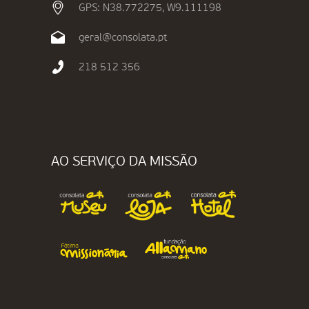
GPS: N38.772275, W9.111198
geral@consolata.pt
218 512 356
AO SERVIÇO DA MISSÃO