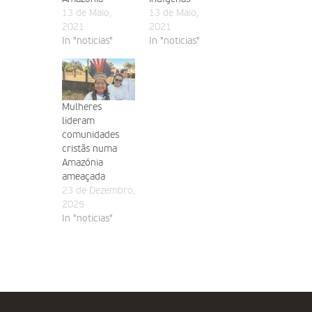
13 de Maio,
13 de Maio,
2021
2021
In "noticias"
In "noticias"
Mulheres
lideram
comunidades
cristãs numa
Amazónia
ameaçada
23 de Dezembro,
2025
In "noticias"