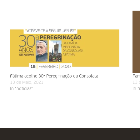
Fátima acolhe 30ª Peregrinação da Consolata
Fam
13 de Maio, 2021
13 
In "noticias"
In "