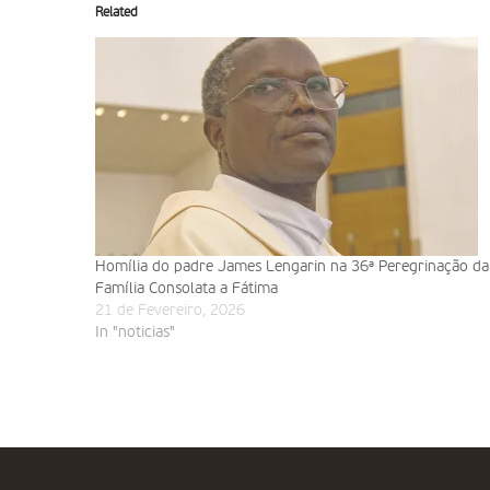
Related
Homília do padre James Lengarin na 36ª Peregrinação da
Família Consolata a Fátima
21 de Fevereiro, 2026
In "noticias"