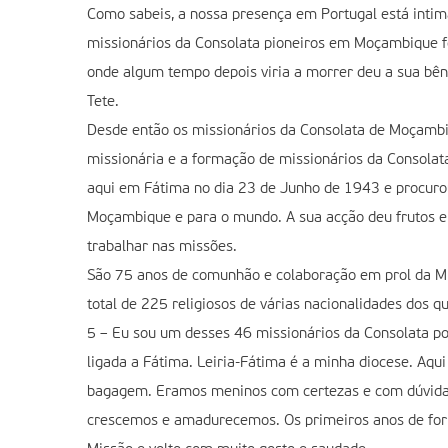
Como sabeis, a nossa presença em Portugal está inti
missionários da Consolata pioneiros em Moçambique f
onde algum tempo depois viria a morrer deu a sua bênc
Tete.
Desde então os missionários da Consolata de Moçambi
missionária e a formação de missionários da Consolata
aqui em Fátima no dia 23 de Junho de 1943 e procurou 
Moçambique e para o mundo. A sua acção deu frutos e
trabalhar nas missões.
São 75 anos de comunhão e colaboração em prol da Mis
total de 225 religiosos de várias nacionalidades dos q
5 – Eu sou um desses 46 missionários da Consolata p
ligada a Fátima. Leiria-Fátima é a minha diocese. Aqu
bagagem. Eramos meninos com certezas e com dúvidas 
crescemos e amadurecemos. Os primeiros anos de form