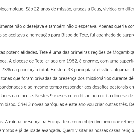
oçambique. São 22 anos de missão, graças a Deus, vividos em difer
almente não o desejava e também não o esperava. Apenas queria con
se aceitava a nomeação para Bispo de Tete, fui apanhado de surpres
uitas potencialidades. Tete é uma das primeiras regiões de Moçamb
aixos. A diocese de Tete, criada em 1962, é enorme, com uma super
s 23% da população total. Existem 33 paróquias/missões, algumas d
s zonas que foram privadas da presença dos missionários durante dé
 abandonadas e ao mesmo tempo responder aos desafios pastorais em
dades da diocese. Nestes 9 meses como bispo percorri a diocese de no
 bispo. Criei 3 novas paróquias e este ano vou criar outras três. 
s. A minha presença na Europa tem como objectivo procurar reforço
ros e já de idade avançada. Quem visitar as nossas casas religio