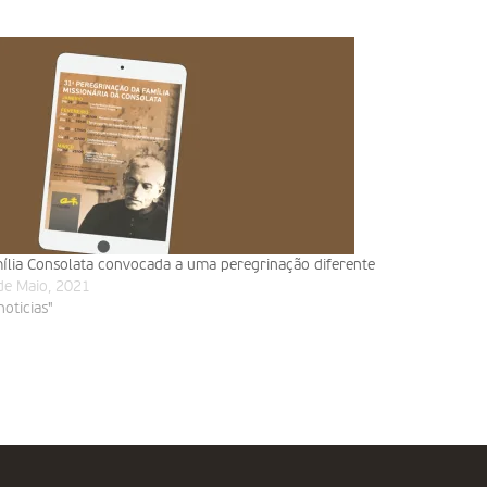
ília Consolata convocada a uma peregrinação diferente
de Maio, 2021
noticias"