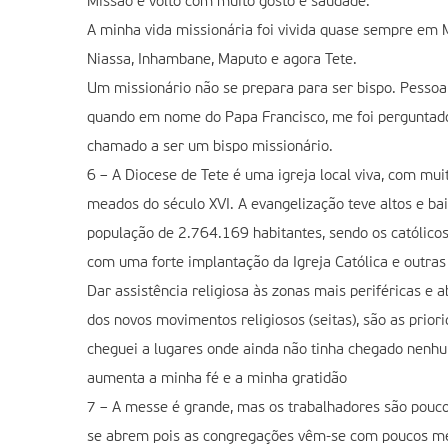
Missão e volto com muito gosto e saudade.
A minha vida missionária foi vivida quase sempre em M
Niassa, Inhambane, Maputo e agora Tete.
Um missionário não se prepara para ser bispo. Pesso
quando em nome do Papa Francisco, me foi perguntado 
chamado a ser um bispo missionário.
6 – A Diocese de Tete é uma igreja local viva, com m
meados do século XVI. A evangelização teve altos e b
população de 2.764.169 habitantes, sendo os católico
com uma forte implantação da Igreja Católica e outra
Dar assistência religiosa às zonas mais periféricas e
dos novos movimentos religiosos (seitas), são as priori
cheguei a lugares onde ainda não tinha chegado nenhum
aumenta a minha fé e a minha gratidão
7 – A messe é grande, mas os trabalhadores são pouco
se abrem pois as congregações vêm-se com poucos memb