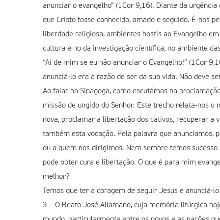
anunciar o evangelho” (1Cor 9,16). Diante da urgência 
que Cristo fosse conhecido, amado e seguido. É-nos pe
liberdade religiosa, ambientes hostis ao Evangelho em
cultura e no da investigação científica, no ambiente d
“Ai de mim se eu não anunciar o Evangelho!” (1Cor 9,16
anunciá-lo era a razão de ser da sua vida. Não deve se
Ao falar na Sinagoga, como escutámos na proclamação 
missão de ungido do Senhor. Este trecho relata-nos o m
nova, proclamar a libertação dos cativos, recuperar a
também esta vocação. Pela palavra que anunciamos, p
ou a quem nos dirigimos. Nem sempre temos sucesso 
pode obter cura e libertação. O que é para mim evange
melhor?
Temos que ter a coragem de seguir Jesus e anunciá-lo
3 – O Beato José Allamano, cuja memória litúrgica ho
mundo, particularmente entre os povos e as nações que