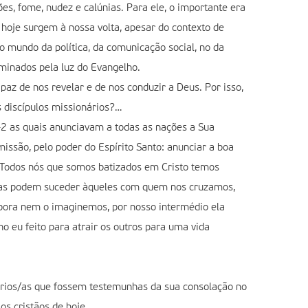
es, fome, nudez e calúnias. Para ele, o importante era
 hoje surgem à nossa volta, apesar do contexto de
o mundo da política, da comunicação social, no da
uminados pela luz do Evangelho.
paz de nos revelar e de nos conduzir a Deus. Por isso,
s discípulos missionários?…
-2 as quais anunciavam a todas as nações a Sua
issão, pelo poder do Espírito Santo: anunciar a boa
r! Todos nós que somos batizados em Cristo temos
isas podem suceder àqueles com quem nos cruzamos,
ora nem o imaginemos, por nosso intermédio ela
 eu feito para atrair os outros para uma vida
ários/as que fossem testemunhas da sua consolação no
os cristãos de hoje.