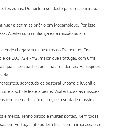
entes zonas. De norte a sul deste país nosso irmão:
tinuar a ser missionário em Moçambique. Por isso,
a. Aceitei com confiança esta missão pois fui
ique onde chegaram os arautos do Evangelho. Em
fície de 100.724 km2, maior que Portugal, com uma
as quais sem padres ou irmãs residentes. Há regiões
cadas.
ergentes, sobretudo da pastoral urbana e juvenil e
rte a sul, de leste a oeste. Visitei todas as missões,
Deus tem-me dado saúde, força e a vontade e assim
s e meios. Tenho batido a muitas portas. Nem todas
sas em Portugal, até poderá ficar com a impressão de