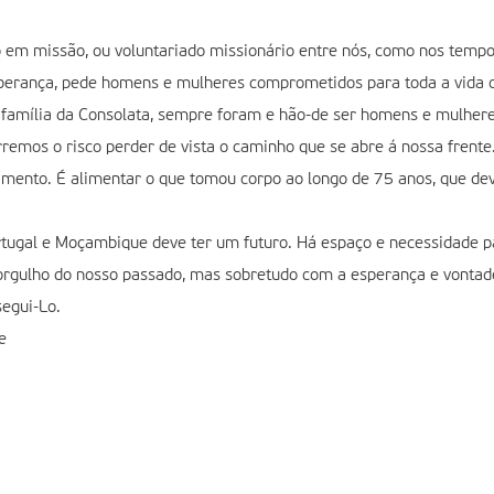
o em missão, ou voluntariado missionário entre nós, como nos temp
perança, pede homens e mulheres comprometidos para toda a vida 
a família da Consolata, sempre foram e hão-de ser homens e mulher
rremos o risco perder de vista o caminho que se abre á nossa fren
scimento. É alimentar o que tomou corpo ao longo de 75 anos, que d
tugal e Moçambique deve ter um futuro. Há espaço e necessidade 
 orgulho do nosso passado, mas sobretudo com a esperança e vontade
segui-Lo.
e