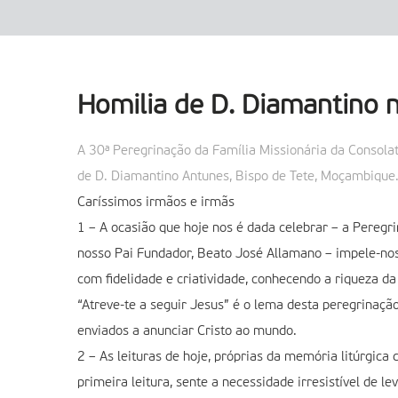
Homilia de D. Diamantino 
A 30ª Peregrinação da Família Missionária da Consolat
de D. Diamantino Antunes, Bispo de Tete, Moçambique.
Caríssimos irmãos e irmãs
1 – A ocasião que hoje nos é dada celebrar – a Peregr
nosso Pai Fundador, Beato José Allamano – impele-nos 
com fidelidade e criatividade, conhecendo a riqueza d
“Atreve-te a seguir Jesus” é o lema desta peregrinaçã
enviados a anunciar Cristo ao mundo.
2 – As leituras de hoje, próprias da memória litúrgic
primeira leitura, sente a necessidade irresistível de l