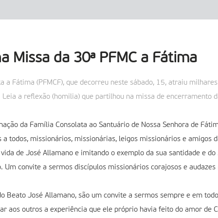
na Missa da 30ª PFMC a Fátima
a a Fátima (PFMCF), que decorreu neste sábado, 15, atraiu milhares
 Leia a reflexão (homilia) que partilhou na missa de encerramento 
inação da Família Consolata ao Santuário de Nossa Senhora de Fátim
a todos, missionários, missionárias, leigos missionários e amigos d
a vida de José Allamano e imitando o exemplo da sua santidade e do 
o. Um convite a sermos discípulos missionários corajosos e audazes 
a do Beato José Allamano, são um convite a sermos sempre e em tod
evar aos outros a experiência que ele próprio havia feito do amor de 