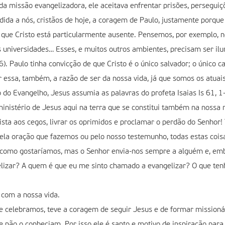
da missão evangelizadora, ele aceitava enfrentar prisões, perseguiçõ
dida a nós, cristãos de hoje, a coragem de Paulo, justamente porque
 que Cristo está particularmente ausente. Pensemos, por exemplo, n
as universidades… Esses, e muitos outros ambientes, precisam ser il
). Paulo tinha convicção de que Cristo é o único salvador; o único ca
r essa, também, a razão de ser da nossa vida, já que somos os atuai
do Evangelho, Jesus assumia as palavras do profeta Isaias Is 61, 1
inistério de Jesus aqui na terra que se constitui também na nossa m
 vista aos cegos, livrar os oprimidos e proclamar o perdão do Senho
ela oração que fazemos ou pelo nosso testemunho, todas estas co
como gostaríamos, mas o Senhor envia-nos sempre a alguém e, emb
lizar? A quem é que eu me sinto chamado a evangelizar? O que tenho
 com a nossa vida.
je celebramos, teve a coragem de seguir Jesus e de formar mission
 não o conheciam. Por isso ele é santo e motivo de inspiração para 