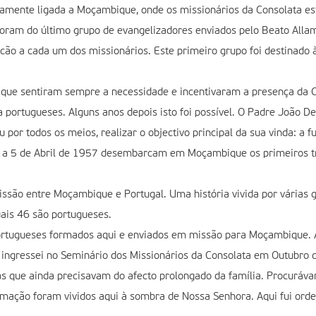
mamente ligada a Moçambique, onde os missionários da Consolata e
oram do último grupo de evangelizadores enviados pelo Beato Alla
ão a cada um dos missionários. Este primeiro grupo foi destinado à
que sentiram sempre a necessidade e incentivaram a presença da C
 portugueses. Alguns anos depois isto foi possível. O Padre João D
por todos os meios, realizar o objectivo principal da sua vinda: a
 a 5 de Abril de 1957 desembarcam em Moçambique os primeiros tr
são entre Moçambique e Portugal. Uma história vivida por várias 
uais 46 são portugueses.
ortugueses formados aqui e enviados em missão para Moçambique. 
i ingressei no Seminário dos Missionários da Consolata em Outubro 
que ainda precisavam do afecto prolongado da família. Procuráva
ação foram vividos aqui à sombra de Nossa Senhora. Aqui fui orde