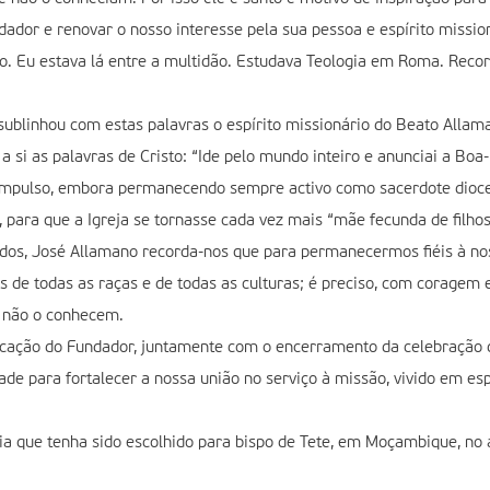
dor e renovar o nosso interesse pela sua pessoa e espírito mission
. Eu estava lá entre a multidão. Estudava Teologia em Roma. Reco
 sublinhou com estas palavras o espírito missionário do Beato Allam
si as palavras de Cristo: “Ide pelo mundo inteiro e anunciai a Boa-N
 impulso, embora permanecendo sempre activo como sacerdote dioces
, para que a Igreja se tornasse cada vez mais “mãe fecunda de filhos”
os, José Allamano recorda-nos que para permanecermos fiéis à nos
 de todas as raças e de todas as culturas; é preciso, com coragem 
 não o conhecem.
ficação do Fundador, juntamente com o encerramento da celebração 
de para fortalecer a nossa união no serviço à missão, vivido em esp
ia que tenha sido escolhido para bispo de Tete, em Moçambique, no