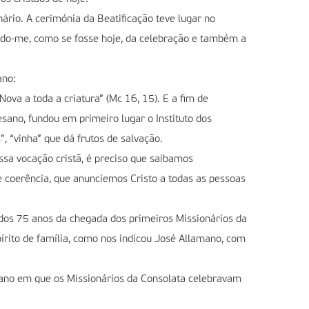
ário. A cerimónia da Beatificação teve lugar no
rdo-me, como se fosse hoje, da celebração e também a
ano:
ova a toda a criatura” (Mc 16, 15). E a fim de
ano, fundou em primeiro lugar o Instituto dos
, “vinha” que dá frutos de salvação.
sa vocação cristã, é preciso que saibamos
e coerência, que anunciemos Cristo a todas as pessoas
dos 75 anos da chegada dos primeiros Missionários da
írito de família, como nos indicou José Allamano, com
 ano em que os Missionários da Consolata celebravam