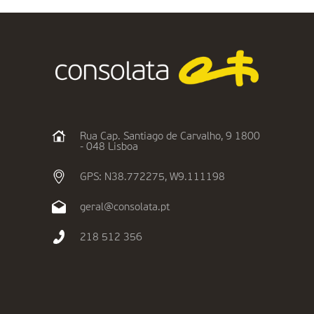
Rua Cap. Santiago de Carvalho, 9 1800
- 048 Lisboa
GPS: N38.772275, W9.111198
geral@consolata.pt
218 512 356