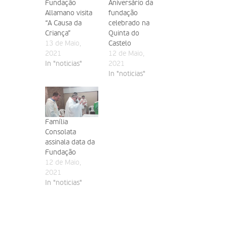
Fundação
Aniversário da
Allamano visita
fundação
“A Causa da
celebrado na
Criança”
Quinta do
13 de Maio,
Castelo
2021
12 de Maio,
In "noticias"
2021
In "noticias"
Família
Consolata
assinala data da
Fundação
12 de Maio,
2021
In "noticias"