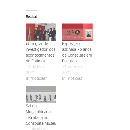
Related
«Um grande
Exposição
investigador dos
assinala 75 anos
acontecimentos
da Consolata em
de Fátima»
Portugal
12 de Maio,
13 de Maio,
2021
2021
In "noticias"
In "noticias"
Salina
Moçambicana
retratada no
Consolata Museu
13 de Maio,