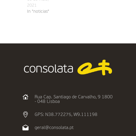
2021
In "noticias"
Rua Cap. Santiago de Carvalho, 9 1800
- 048 Lisboa
GPS: N38.772275, W9.111198
geral@consolata.pt