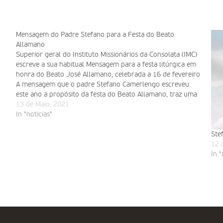
Mensagem do Padre Stefano para a Festa do Beato
Allamano
Superior geral do Instituto Missionários da Consolata (IMC)
escreve a sua habitual Mensagem para a festa litúrgica em
honra do Beato José Allamano, celebrada a 16 de fevereiro
A mensagem que o padre Stefano Camerlengo escreveu
este ano a propósito da festa do Beato Allamano, traz uma
novidade que enche…
13 de Maio, 2021
In "noticias"
Ste
12 
In "