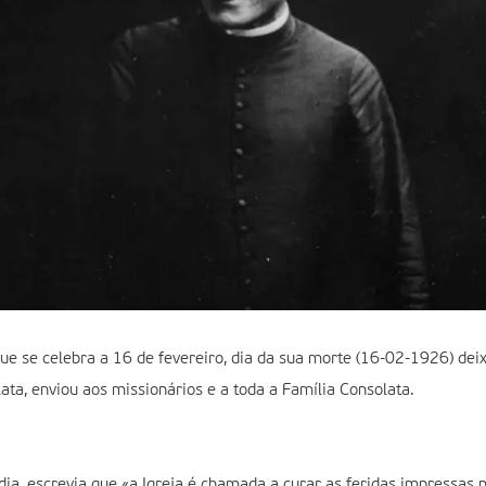
que se celebra a 16 de fevereiro, dia da sua morte (16-02-1926) d
ata, enviou aos missionários e a toda a Família Consolata.
ia, escrevia que «a Igreja é chamada a curar as feridas impressas n