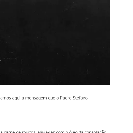
eixamos aqui a mensagem que o Padre Stefano
a carne de muitos, aliviá-las com o óleo da consolação,