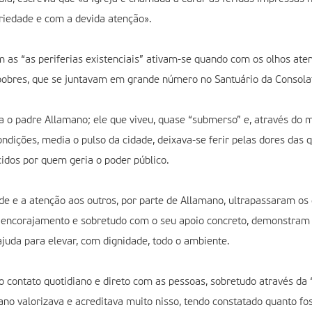
ariedade e com a devida atenção».
om as “as periferias existenciais” ativam-se quando com os olhos at
obres, que se juntavam em grande número no Santuário da Consola
 o padre Allamano; ele que viveu, quase “submerso” e, através do m
condições, media o pulso da cidade, deixava-se ferir pelas dores da
idos por quem geria o poder público.
de e a atenção aos outros, por parte de Allamano, ultrapassaram os c
eu encorajamento e sobretudo com o seu apoio concreto, demonstra
uda para elevar, com dignidade, todo o ambiente.
o contato quotidiano e direto com as pessoas, sobretudo através da “
ano valorizava e acreditava muito nisso, tendo constatado quanto f