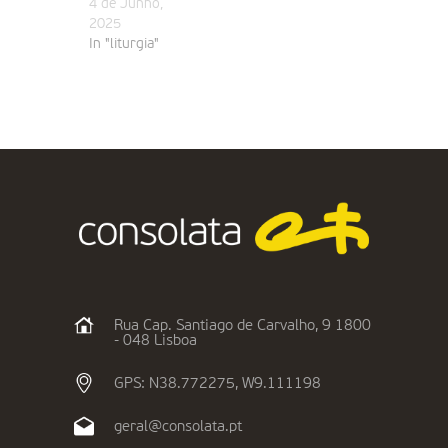
4 de Junho,
2025
In "liturgia"
Rua Cap. Santiago de Carvalho, 9 1800
- 048 Lisboa
GPS: N38.772275, W9.111198
geral@consolata.pt