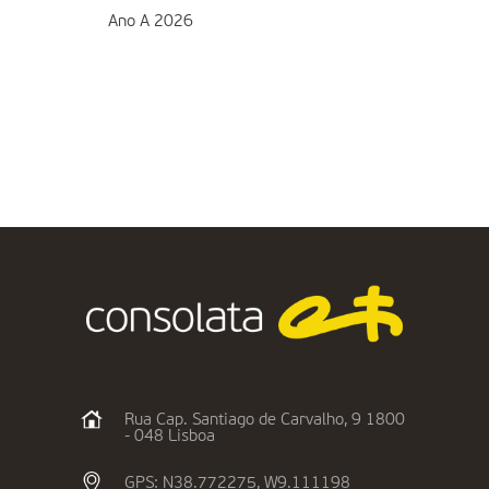
Ano A 2026
Rua Cap. Santiago de Carvalho, 9 1800
- 048 Lisboa
GPS: N38.772275, W9.111198