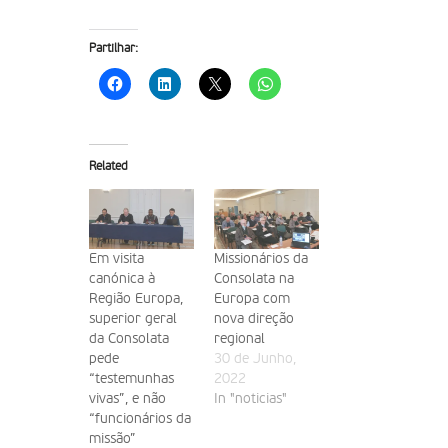
Partilhar:
Related
Em visita
Missionários da
canónica à
Consolata na
Região Europa,
Europa com
superior geral
nova direção
da Consolata
regional
pede
30 de Junho,
“testemunhas
2022
vivas”, e não
In "noticias"
“funcionários da
missão”