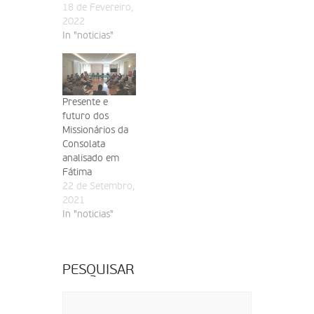
18 de Fevereiro,
2022
In "noticias"
Presente e
futuro dos
Missionários da
Consolata
analisado em
Fátima
22 de Setembro,
2021
In "noticias"
PESQUISAR
Pesquisar