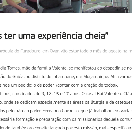
 ter uma experiência cheia”
 Paróquia do Furadouro, em Ovar, vão estar todo o mês de agosto na
dia Torres, mãe da família Valente, se manifestou ao despedir-se no
ão do Guiúa, no distrito de Inhambane, em Moçambique. Ali, «vamos e
 ainda um pedido: o de poder «contar com a oração de todos».
filhos, com idades de 9, 12, 15 e 17 anos. O casal Rui Valente e Cl
ro, onde se dedicam especialmente às áreas da liturgia e da cateq
dos pelo pároco padre Fernando Carneiro, que já trabalhou em vária
cessária formação e preparação com os missionários daquela comun
endo também ao convite lançado por esta missão, mais especificame