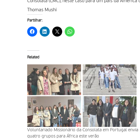
Consolata (LMC), neste caso para um país da América d
Thomas Mushi
Partilhar:
Related
Voluntariado Missionário da Consolata em Portugal envia
quatro grupos para África este verão