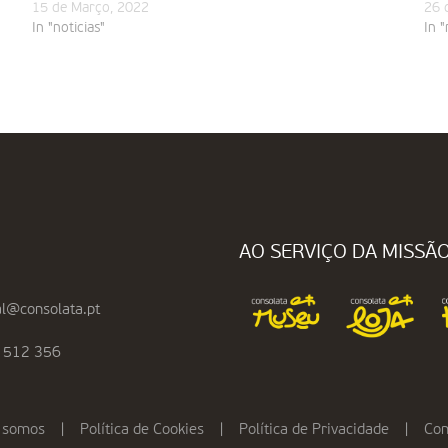
15 de Março, 2022
26 
In "noticias"
In "
AO SERVIÇO DA MISSÃ
l@consolata.pt
 512 356
 somos
|
Política de Cookies
|
Política de Privacidade
|
Con