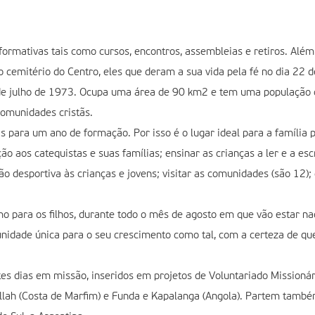
formativas tais como cursos, encontros, assembleias e retiros. Alé
 cemitério do Centro, eles que deram a sua vida pela fé no dia 22 
4 de julho de 1973. Ocupa uma área de 90 km2 e tem uma população
comunidades cristãs.
 para um ano de formação. Por isso é o lugar ideal para a família p
o aos catequistas e suas famílias; ensinar as crianças a ler e a esc
ão desportiva às crianças e jovens; visitar as comunidades (são 12);
omo para os filhos, durante todo o mês de agosto em que vão estar 
unidade única para o seu crescimento como tal, com a certeza de q
es dias em missão, inseridos em projetos de Voluntariado Mission
lah (Costa de Marfim) e Funda e Kapalanga (Angola). Partem também