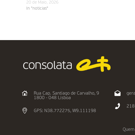
20 de Maio, 2026
In "noticias"
Rua Cap. Santiago de Carvalho, 9
gera
1800 - 048 Lisboa
218
GPS: N38.772275, W9.111198
Quem