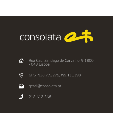
Rua Cap. Santiago de Carvalho, 9 1800
- 048 Lisboa
GPS: N38.772275, W9.111198
geral@consolata.pt
218 512 356