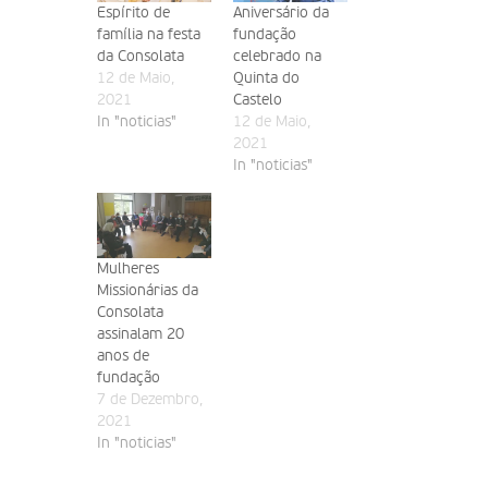
Espírito de
Aniversário da
família na festa
fundação
da Consolata
celebrado na
12 de Maio,
Quinta do
2021
Castelo
In "noticias"
12 de Maio,
2021
In "noticias"
Mulheres
Missionárias da
Consolata
assinalam 20
anos de
fundação
7 de Dezembro,
2021
In "noticias"