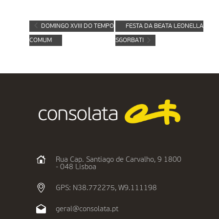
DOMINGO XVIII DO TEMPO
FESTA DA BEATA LEONELLA
COMUM
SGORBATI
Rua Cap. Santiago de Carvalho, 9 1800
- 048 Lisboa
GPS: N38.772275, W9.111198
geral@consolata.pt