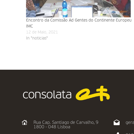
Encontro da Comissão Ad Gentes do Continente Europeu
IMC
12 de Maio, 2021
In "noticias"
Rua Cap. Santiago de Carvalho, 9
gera
1800 - 048 Lisboa