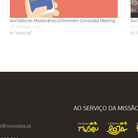
Animadores Missionários promovem Consolata Meeting
Suc
13 de Maio, 2021
13 
In "noticias"
In "
AO SERVIÇO DA MISSÃ
l@consolata.pt