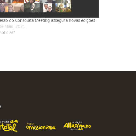
esso do Consolata Meeting assegura novas edições
de Maio, 2021
noticias"
O