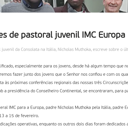
s de pastoral juvenil IMC Europa
juvenil da Consolata na Itália, Nicholas Muthoka, escreve sobre o 
ificado, especialmente para os jovens, desde há algum tempo que n
remos fazer junto dos jovens que o Senhor nos confiou e com os qua
a às próximas conferências regionais das nossas três Circunscrições
b a presidência do Conselheiro Continental, se encontraram, para par
Geral IMC para a Europa, padre Nicholas Muthoka pela Itália, padre 
13 a 15 de fevereiro.
indicações operativas, enquanto os outros dois dias foram dedicados