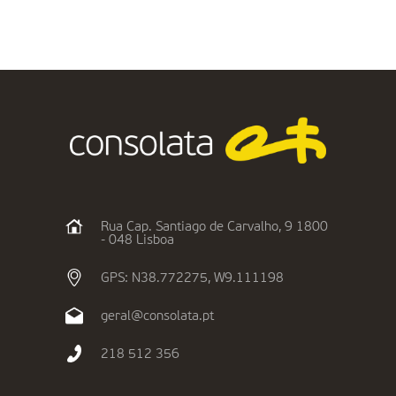
Rua Cap. Santiago de Carvalho, 9 1800
- 048 Lisboa
GPS: N38.772275, W9.111198
geral@consolata.pt
218 512 356