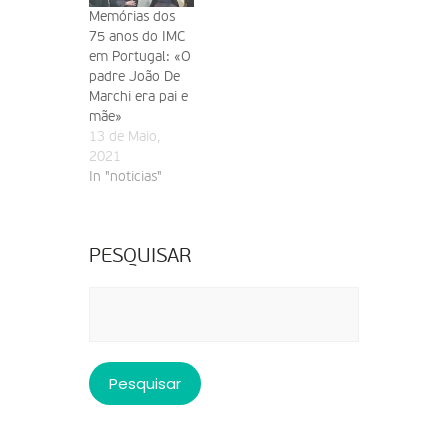
Memórias dos
75 anos do IMC
em Portugal: «O
padre João De
Marchi era pai e
mãe»
13 de Maio,
2021
In "noticias"
PESQUISAR
Pesquisar
por: