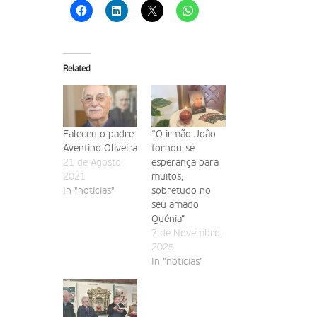
Related
Faleceu o padre
“O irmão João
Aventino Oliveira
tornou-se
21 de Agosto,
esperança para
2021
muitos,
In "noticias"
sobretudo no
seu amado
Quénia”
7 de Novembro,
2025
In "noticias"