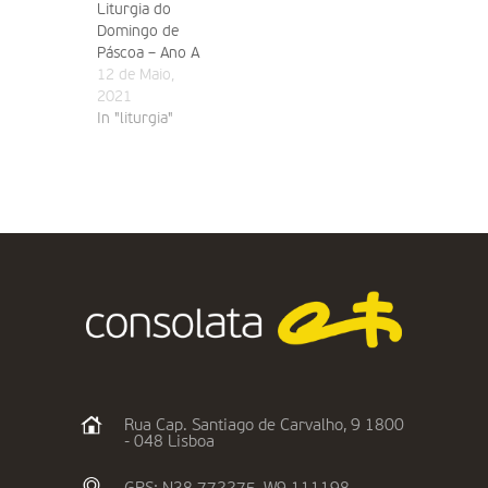
Liturgia do
Domingo de
Páscoa – Ano A
12 de Maio,
2021
In "liturgia"
Rua Cap. Santiago de Carvalho, 9 1800
- 048 Lisboa