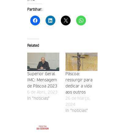
Partilhar:
Related
Superior Geral
Páscoa:
IMC: Mensagem
ressurgir para
de Páscoa 2023
dedicar a vida
6 de Abril, 2023
aos outros
In "noticias"
26 de Março,
2024
In "noticias"