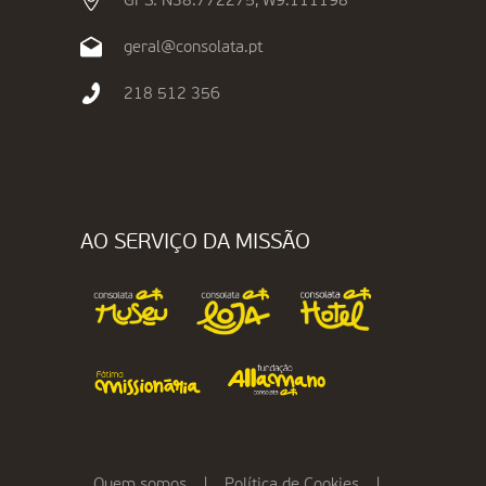
GPS: N38.772275, W9.111198
geral@consolata.pt
218 512 356
AO SERVIÇO DA MISSÃO
Quem somos
|
Política de Cookies
|