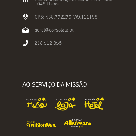
- 048 Lisboa
GPS: N38.772275, W9.111198
geral@consolata.pt
218 512 356
AO SERVIÇO DA MISSÃO