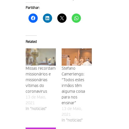
Partilhar:
Related
Missas recordam
Stefano
missionários e
Camerlengo:
missionárias
“Todos estes
vítimas do
irmãos têm
coronavirus
alguma coisa
13 de Maio,
para nos
2021
ensinar”
In "noticias"
13 de Maio,
2021
In "noticias"