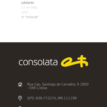
jubilares
12 de Maio,
2021
In "noticias"
Rua Cap. Santiago de Carvalho, 9 1800
- 048 Lisboa
GPS: N38.772275, W9.111198