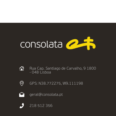
Rua Cap. Santiago de Carvalho, 9 1800
- 048 Lisboa
GPS: N38.772275, W9.111198
geral@consolata.pt
218 512 356