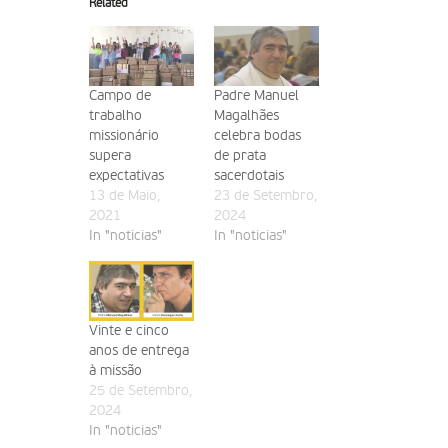
Related
Campo de
Padre Manuel
trabalho
Magalhães
missionário
celebra bodas
supera
de prata
expectativas
sacerdotais
13 de Maio,
23 de Setembro,
2021
2024
In "noticias"
In "noticias"
Vinte e cinco
anos de entrega
à missão
25 de Setembro,
2024
In "noticias"