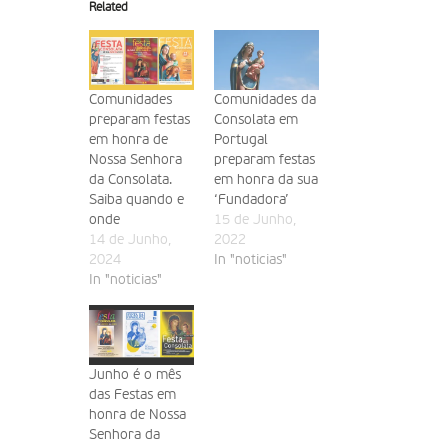
Related
Comunidades
Comunidades da
preparam festas
Consolata em
em honra de
Portugal
Nossa Senhora
preparam festas
da Consolata.
em honra da sua
Saiba quando e
‘Fundadora’
onde
15 de Junho,
14 de Junho,
2022
2024
In "noticias"
In "noticias"
Junho é o mês
das Festas em
honra de Nossa
Senhora da