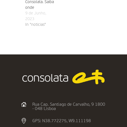
Consolata. Saiba
onde
9 de Junho,
2023
In "noticias"
Rua Cap. Santiago de Carvalho, 9 1800
- 048 Lisboa
GPS: N38.772275, W9.111198