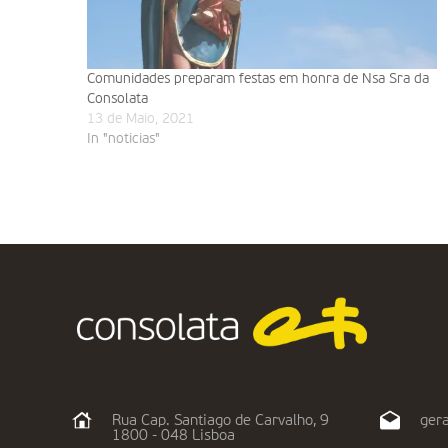
Comunidades preparam festas em honra de Nsa Sra da
Consolata
13 de Maio, 2021
In "noticias"
Rua Cap. Santiago de Carvalho, 9
gera
1800 - 048 Lisboa