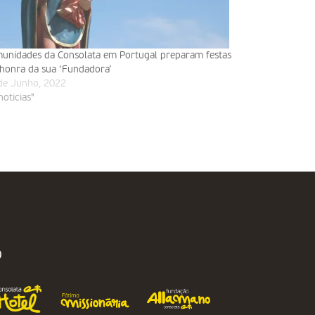
unidades da Consolata em Portugal preparam festas
honra da sua ‘Fundadora’
de Junho, 2022
noticias"
O