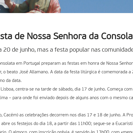
ta de Nossa Senhora da Consola
 a 20 de junho, mas a festa popular nas comunida
onsolata em Portugal preparam as festas em honra de Nossa Senhora
dor, o beato José Allamano. A data da festa litúrgica é comemorada 
mo da data.
 Lisboa, centra-se na tarde de sábado, dia 17 de junho. Começa com
ima – para onde foi enviado depois de alguns anos com o mesmo c
lo, Cacém) as celebrações decorrem nos dias 17 e 18 de junho. A Pr
 abre os festejos do dia 18, a partir das 11h00; segue-se a Eucaris
rio. O almoço, com inscrição prévia, é servido às 13h00, com «menu