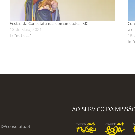
Festas da Consolata nas comunidades IMC
Com
13 de Maio, 2021
em 
In "noticias"
15 
In "
AO SERVIÇO DA MISSÃ
l@consolata.pt