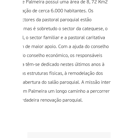
 paróquia de Palmeira possui uma área de 8, 72 Km2
 uma população de cerca 6.000 habitantes. Os
rincipais sectores da pastoral paroquial estão
rganizados, mas é sobretudo o sector da catequese, o
ector juvenil, o sector familiar e a pastoral caritativa
ue precisam de maior apoio. Com a ajuda do conselho
aroquial e do conselho económico, os responsáveis
ela paróquia têm-se dedicado nestes últimos anos à
enovação das estruturas físicas, à remodelação dos
mbientes e abertura do salão paroquial. A missão inter
entes tem em Palmeira um longo caminho a percorrer
ara uma verdadeira renovação paroquial.