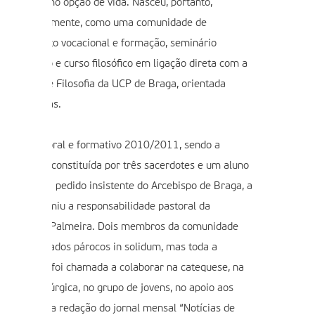
nstituto, como opção de vida. Nasceu, portanto,
undamentalmente, como uma comunidade de
iscernimento vocacional e formação, seminário
ropedêutico e curso filosófico em ligação direta com a
aculdade de Filosofia da UCP de Braga, orientada
elos Jesuítas.
o ano pastoral e formativo 2010/2011, sendo a
omunidade constituída por três sacerdotes e um aluno
e filosofia, a pedido insistente do Arcebispo de Braga, a
egião assumiu a responsabilidade pastoral da
aróquia de Palmeira. Dois membros da comunidade
oram nomeados párocos in solidum, mas toda a
omunidade foi chamada a colaborar na catequese, na
nimação litúrgica, no grupo de jovens, no apoio aos
scuteiros, na redação do jornal mensal “Notícias de