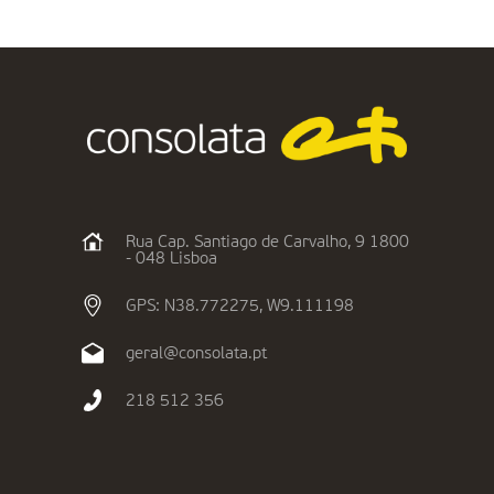
Rua Cap. Santiago de Carvalho, 9 1800
- 048 Lisboa
GPS: N38.772275, W9.111198
geral@consolata.pt
218 512 356