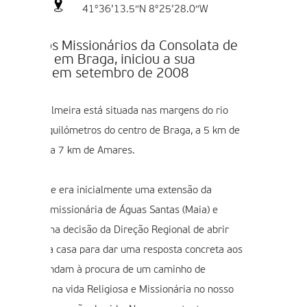
41°36’13.5″N 8°25’28.0″W
 Casa dos Missionários da Consolata de
almeira, em Braga, iniciou a sua
tividade em setembro de 2008
 Casa de Palmeira está situada nas margens do rio
ávado, a 5 quilómetros do centro de Braga, a 5 km de
ila Verde e a 7 km de Amares.
 comunidade era inicialmente uma extensão da
omunidade missionária de Águas Santas (Maia) e
asceu de uma decisão da Direção Regional de abrir
ma pequena casa para dar uma resposta concreta aos
ovens que andam à procura de um caminho de
onsagração na vida Religiosa e Missionária no nosso