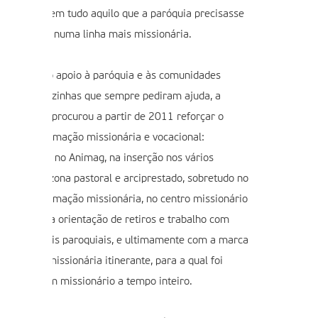
almeira” e em tudo aquilo que a paróquia precisasse
ara crescer numa linha mais missionária.
em deixar o apoio à paróquia e às comunidades
aroquiais vizinhas que sempre pediram ajuda, a
omunidade procurou a partir de 2011 reforçar o
ector da animação missionária e vocacional:
asicamente no Animag, na inserção nos vários
ectores da zona pastoral e arciprestado, sobretudo no
ector da animação missionária, no centro missionário
iocesano, na orientação de retiros e trabalho com
rupos juvenis paroquiais, e ultimamente com a marca
a pastoral missionária itinerante, para a qual foi
esignado um missionário a tempo inteiro.