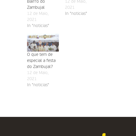
Bairro do
12 de Maio,
Zambujal
2021
12 de Maio,
In "noticias"
2021
In "noticias"
O que tem de
especial a festa
do Zambujal?
12 de Maio,
2021
In "noticias"