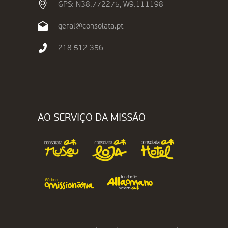
GPS: N38.772275, W9.111198
geral@consolata.pt
218 512 356
AO SERVIÇO DA MISSÃO