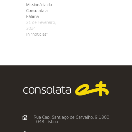
Missionária da
Consolata a
Fátima
21 de Fevereiro,
2024
In "noticias"
Rua Cap. Santiago de Carvalho, 9 1800
- 048 Lisboa