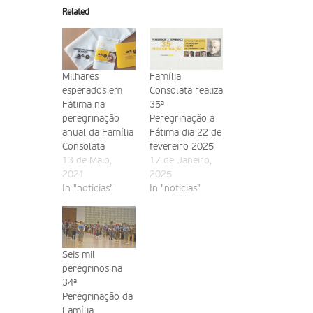
Related
Milhares
Família
esperados em
Consolata realiza
Fátima na
35ª
peregrinação
Peregrinação a
anual da Família
Fátima dia 22 de
Consolata
fevereiro 2025
13 de Maio,
17 de Janeiro,
2021
2025
In "noticias"
In "noticias"
Seis mil
peregrinos na
34ª
Peregrinação da
Família