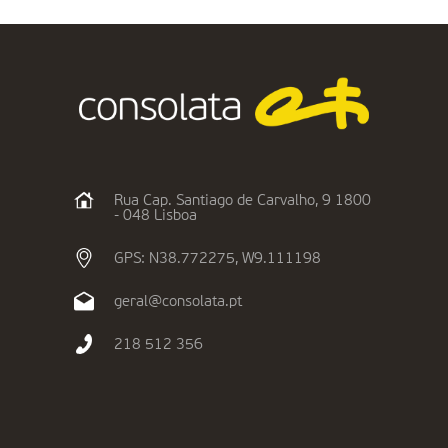
Rua Cap. Santiago de Carvalho, 9 1800
- 048 Lisboa
GPS: N38.772275, W9.111198
geral@consolata.pt
218 512 356