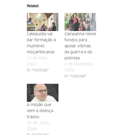
Related
Catequista vai
Campanha reúne
dar formação a
fundos para
mulheres
apoiar vítimas
moçambicanas
da guerra e da
12 de Maio,
pobreza
2021
2 de Dezembro,
In "noticias"
2024
In "noticias"
A missão que
nem a doença
travou
31 de Julho,
2026
In "noticias"