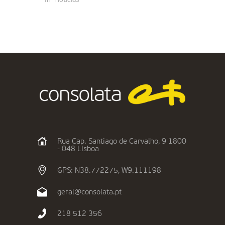
Rua Cap. Santiago de Carvalho, 9 1800
- 048 Lisboa
GPS: N38.772275, W9.111198
geral@consolata.pt
218 512 356