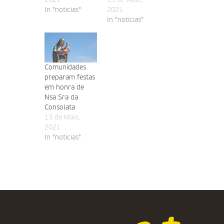
In "noticias"
2021
In "noticias"
Comunidades
preparam festas
em honra de
Nsa Sra da
Consolata
13 de Maio,
2021
In "noticias"