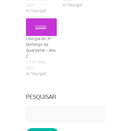
2021
In "liturgia"
In "liturgia"
Liturgia do 3º
Domingo da
Quaresma – Ano
C
13 de Maio,
2021
In "liturgia"
PESQUISAR
Pesquisar
por: