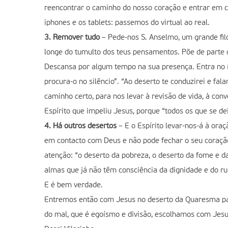
reencontrar o caminho do nosso coração e entrar em co
iphones e os tablets: passemos do virtual ao real.
3. Remover tudo
– Pede-nos S. Anselmo, um grande fil
longe do tumulto dos teus pensamentos. Põe de parte 
Descansa por algum tempo na sua presença. Entra no ín
procura-o no silêncio”. “Ao deserto te conduzirei e fal
caminho certo, para nos levar à revisão de vida, à co
Espírito que impeliu Jesus, porque “todos os que se de
4. Há outros desertos
– E o Espírito levar-nos-á à ora
em contacto com Deus e não pode fechar o seu coração
atenção: “o deserto da pobreza, o deserto da fome e d
almas que já não têm consciência da dignidade e do r
E é bem verdade.
Entremos então com Jesus no deserto da Quaresma par
do mal, que é egoísmo e divisão, escolhamos com Jesus