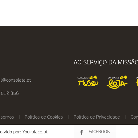
AO SERVIÇO DA MISSÃ
l@consolata.pt
 512 356
 somos
|
Política de Cookies
|
Política de Privacidade
|
Con
olvido por:
Yourplace.pt
FACEBOOK