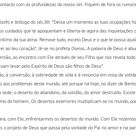
ntacto com as profundezas do nosso ser. Fiquem de fora os rumores 
ósofo e teólogo do séc.XII: “Deixa um momento as tuas ocupações h
os cuidados que te apoquentam e liberta-te agora das inquietações
timo da tua alma. Remove tudo, exceto Deus e o que te possa ajudar
arei ao teu coração”, lê-se no profeta Oseias. A palavra de Deus é a
nversão, ao encontro com Ele através de seu Filho que nos revela t
ixam levar pelo Espírito de Deus são filhos de Deus”.
ção, à conversão, à sobriedade de vida e à renúncia em vista da sol
 aos problemas deste mundo, até porque há hoje, no dizer de Bent
a sede; o deserto do abandono, da solidão, do amor destruído. Exist
umo do homem. Os desertos exteriores multiplicam-se no mundo, por
a, com Ele, enfrentarmos os desertos do mundo. Com Ele rezemos,
 o projeto de Deus que passa pela vontade do Pai no amor e na parti