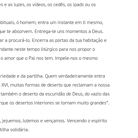
e as luzes, os vídeos, os cedês, os ipads ou os
abituais, ó homem; entra um instante em ti mesmo,
 que te absorvem. Entrega-te uns momentos a Deus.
 a procurá-lo. Encerra as portas da tua habitação e
bundante neste tempo litúrgico para nos propor o
odo o amor que o Pai nos tem. Impele-nos o mesmo
idariedade e da partilha. Quem verdadeiramente entra
o XVI, muitas formas de deserto que reclamam a nossa
e também o deserto da escuridão de Deus, do vazio das
que os desertos interiores se tornam muito grandes”.
 jejuemos, lutemos e vençamos. Vencendo o espírito
lha solidária.