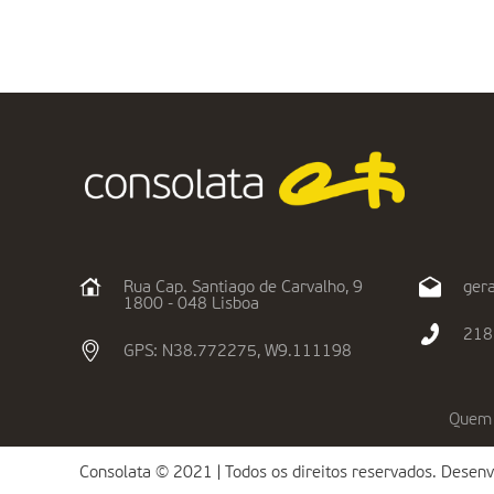
Rua Cap. Santiago de Carvalho, 9
gera
1800 - 048 Lisboa
218
GPS: N38.772275, W9.111198
Quem
Consolata © 2021 | Todos os direitos reservados. Desenv