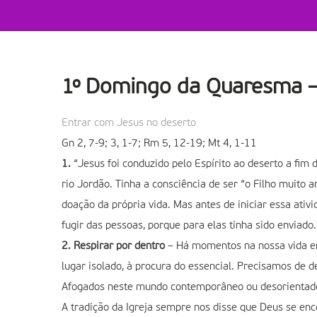
1º Domingo da Quaresma –
Entrar com Jesus no deserto
Gn 2, 7-9; 3, 1-7; Rm 5, 12-19; Mt 4, 1-11
1.
“Jesus foi conduzido pelo Espírito ao deserto a fim
rio Jordão. Tinha a consciência de ser “o Filho muito 
doação da própria vida. Mas antes de iniciar essa ativi
fugir das pessoas, porque para elas tinha sido enviado
2. Respirar por dentro
– Há momentos na nossa vida em
lugar isolado, à procura do essencial. Precisamos de 
Afogados neste mundo contemporâneo ou desorientados 
A tradição da Igreja sempre nos disse que Deus se enco