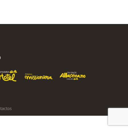
O
tactos