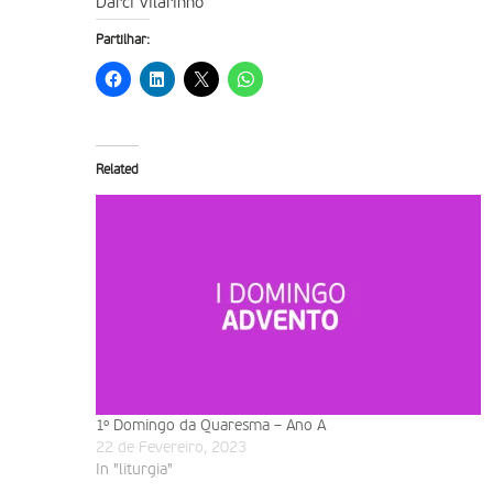
Darci Vilarinho
Partilhar:
Related
1º Domingo da Quaresma – Ano A
22 de Fevereiro, 2023
In "liturgia"