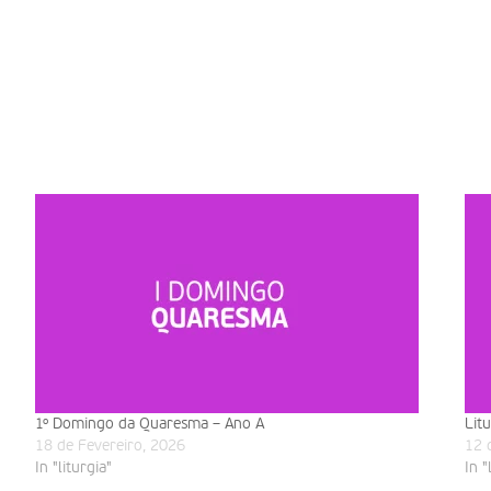
1º Domingo da Quaresma – Ano A
Lit
18 de Fevereiro, 2026
12 
In "liturgia"
In "